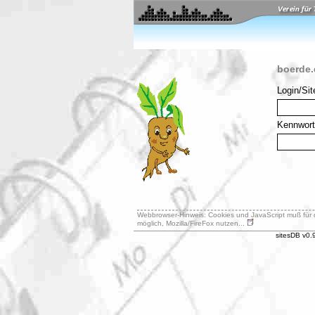
boerde.d
Login/Si
Kennwort
Webbrowser-Hinweis: Cookies und JavaScript muß für di
möglich, Mozilla/FireFox nutzen...
sitesDB v0.9