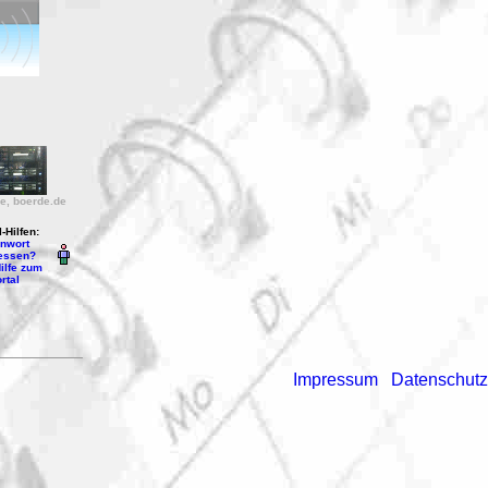
e, boerde.de
-Hilfen:
nwort
essen?
ilfe zum
rtal
Impressum
Datenschutz