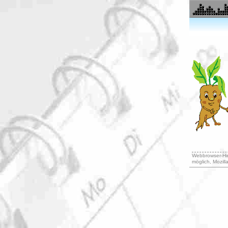
Webbrowser-Hin
möglich, Mozill