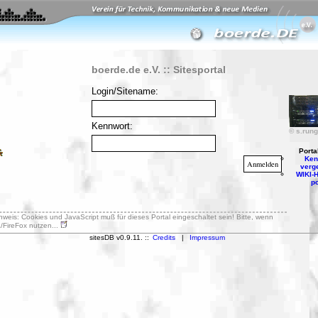
boerde.de e.V. :: Sitesportal
Login/Sitename:
Kennwort:
© s.rung
Portal
Ken
verg
WIKI-H
po
weis: Cookies und JavaScript muß für dieses Portal eingeschaltet sein! Bitte, wenn
a/FireFox nutzen...
sitesDB v0.9.11. ::
Credits
|
Impressum